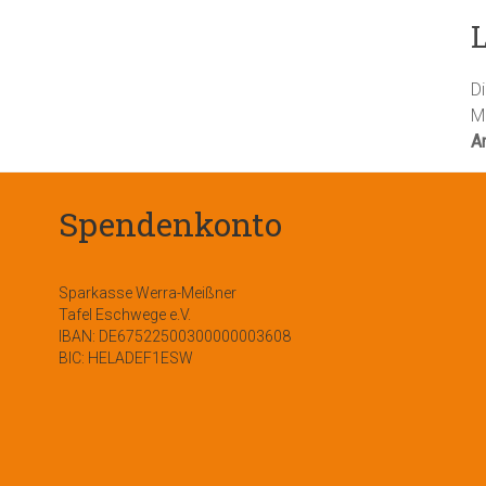
D
M
A
Spendenkonto
Sparkasse Werra-Meißner
Tafel Eschwege e.V.
IBAN: DE67522500300000003608
BIC: HELADEF1ESW