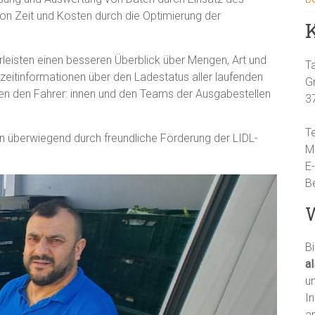
von Zeit und Kosten durch die Optimierung der
leisten einen besseren Überblick über Mengen, Art und
T
eitinformationen über den Ladestatus aller laufenden
G
en den Fahrer: innen und den Teams der Ausgabestellen
3
T
überwiegend durch freundliche Förderung der LIDL-
M
E
B
W
Bi
a
un
I
an