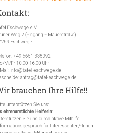
Kontakt:
afel Eschwege e.V.
rüner Weg 2 (Eingang = Mauerstraße)
7269 Eschwege
elefon: +49 5651 338092
o/Mi/Fr 10:00-16:00 Uhr
-Mail: info@tafel-eschwege.de
escheide: antrag@tafel-eschwege.de
ir brauchen Ihre Hilfe!!
tte unterstützen Sie uns:
ls ehrenamtlichte HelferIn
:
terstützen Sie uns durch aktive Mithilfe!
nformationsgespräch für Interessenten/-Innen
 ehrenamtlicher Mitarbeit bei der