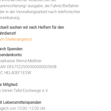
arensortierung/-ausgabe, als Fahrer/Beifahrer
der in der Verwaltungsarbeit nach telefonischer
ereinbarung.
tuell suchen wir nach Helfern für den
ahrdienst!
um Stellenangebot
urch Spenden
:
pendenkonto:
parkasse Werra-Meißner
BAN: DE67522500300000003608
IC: HELADEF1ESW
s Mitglied:
m Verein Tafel Eschwege e.V.
it Lebensmittelspenden
äglich von 10:00–12:00 Uhr