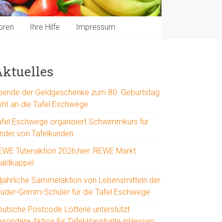
oren
Ihre Hilfe
Impressum
ktuelles
pende der Geldgeschenke zum 80. Geburtstag
eht an die Tafel Eschwege
afel Eschwege organisiert Schwimmkurs für
inder von Tafelkunden
EWE Tütenaktion 2026,hier: REWE Markt
aldkappel
lljährliche Sammelaktion von Lebensmitteln der
rüder-Grimm-Schüler für die Tafel Eschwege
eutsche Postcode Lotterie unterstützt
esondere Aktion für Tafel-Haushalte inHessen