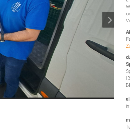
W
o
V
Ak
F
Z
d
S
S
I
B
al
i
m
T