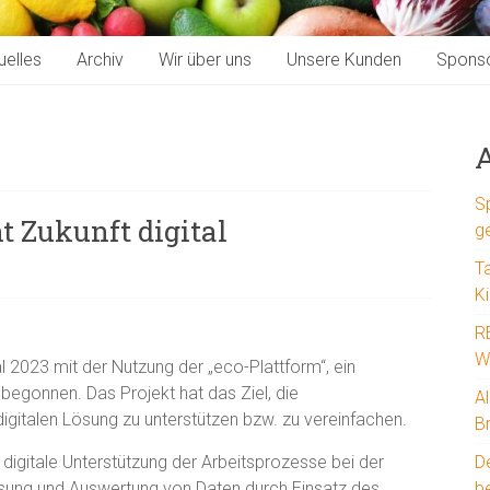
uelles
Archiv
Wir über uns
Unsere Kunden
Spons
A
S
t Zukunft digital
g
T
K
R
W
al 2023 mit der Nutzung der „eco-Plattform“, ein
begonnen. Das Projekt hat das Ziel, die
A
digitalen Lösung zu unterstützen bzw. zu vereinfachen.
B
e digitale Unterstützung der Arbeitsprozesse bei der
D
ssung und Auswertung von Daten durch Einsatz des
b