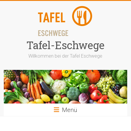
Zum
Inhalt
springen
Tafel-Eschwege
Willkommen bei der Tafel Eschwege
Menü