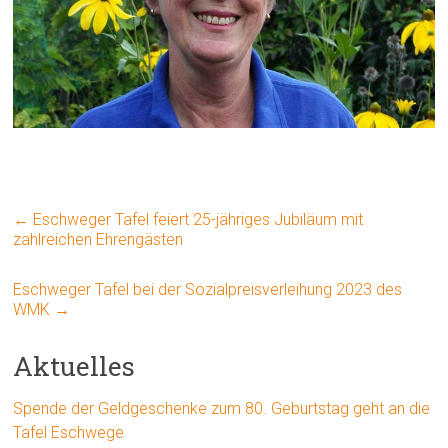
←
Eschweger Tafel feiert 25-jähriges Jubiläum mit
zahlreichen Ehrengästen
Eschweger Tafel bei der Sozialpreisverleihung 2023 des
WMK
→
Aktuelles
Spende der Geldgeschenke zum 80. Geburtstag geht an die
Tafel Eschwege