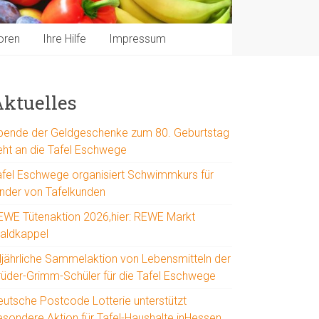
oren
Ihre Hilfe
Impressum
ktuelles
pende der Geldgeschenke zum 80. Geburtstag
eht an die Tafel Eschwege
afel Eschwege organisiert Schwimmkurs für
inder von Tafelkunden
EWE Tütenaktion 2026,hier: REWE Markt
aldkappel
lljährliche Sammelaktion von Lebensmitteln der
rüder-Grimm-Schüler für die Tafel Eschwege
eutsche Postcode Lotterie unterstützt
esondere Aktion für Tafel-Haushalte inHessen