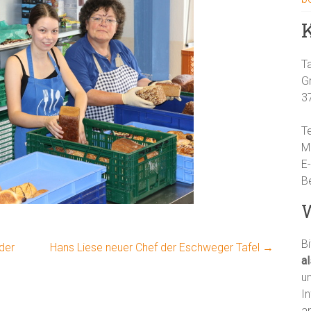
T
G
3
T
M
E
B
W
Bi
nder
Hans Liese neuer Chef der Eschweger Tafel
→
a
un
I
an