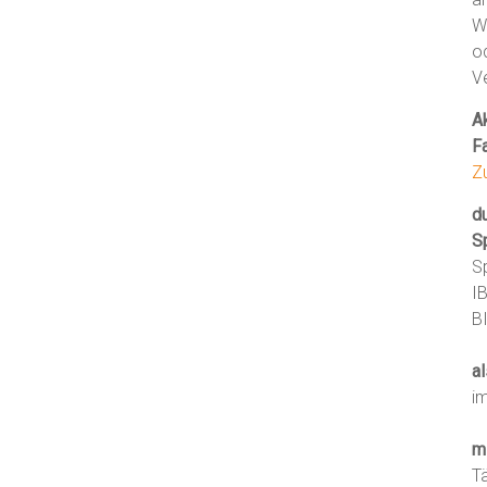
W
o
V
Ak
F
Z
d
S
S
I
B
al
i
m
T