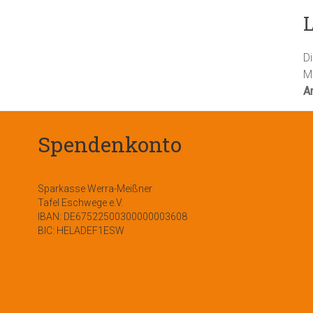
D
M
A
Spendenkonto
Sparkasse Werra-Meißner
Tafel Eschwege e.V.
IBAN: DE67522500300000003608
BIC: HELADEF1ESW