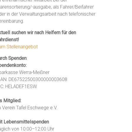
arensortierung/-ausgabe, als Fahrer/Beifahrer
der in der Verwaltungsarbeit nach telefonischer
ereinbarung.
tuell suchen wir nach Helfern für den
ahrdienst!
um Stellenangebot
urch Spenden
:
pendenkonto:
parkasse Werra-Meißner
BAN: DE67522500300000003608
IC: HELADEF1ESW
s Mitglied:
m Verein Tafel Eschwege e.V.
it Lebensmittelspenden
äglich von 10:00–12:00 Uhr