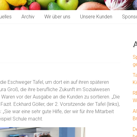
uelles
Archiv
Wir über uns
Unsere Kunden
Spons
A
S
g
T
die Eschweger Tafel, um dort ein auf ihren späteren
K
ra Groß, die ihre berufliche Zukunft im Sozialwesen
R
 die Waren vor der Ausgabe an die Kunden zu sortieren. „Die
W
 Fazit. Eckhard Göller, der 2. Vorsitzende der Tafel (links),
A
 „Sie war eine sehr gute Hilfe, der wir für ihre Mitarbeit
B
eispiel Schule macht.
D
b