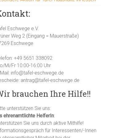
Kontakt:
afel Eschwege e.V.
rüner Weg 2 (Eingang = Mauerstraße)
7269 Eschwege
elefon: +49 5651 338092
o/Mi/Fr 10:00-16:00 Uhr
-Mail: info@tafel-eschwege.de
escheide: antrag@tafel-eschwege.de
ir brauchen Ihre Hilfe!!
tte unterstützen Sie uns:
ls ehrenamtlichte HelferIn
:
terstützen Sie uns durch aktive Mithilfe!
nformationsgespräch für Interessenten/-Innen
 ehrenamtlicher Mitarbeit bei der