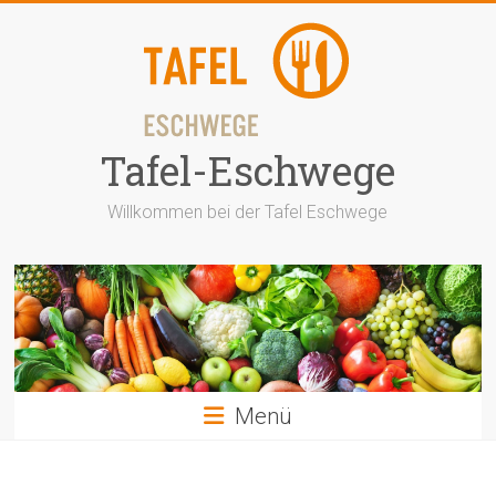
Zum
Inhalt
springen
Tafel-Eschwege
Willkommen bei der Tafel Eschwege
Menü