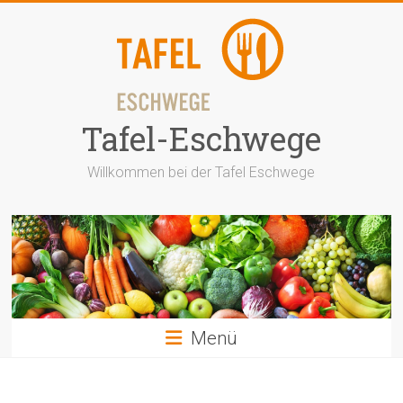
Zum
Inhalt
springen
Tafel-Eschwege
Willkommen bei der Tafel Eschwege
Menü