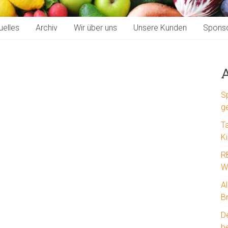
uelles
Archiv
Wir über uns
Unsere Kunden
Spons
A
S
g
T
K
R
W
A
B
D
b