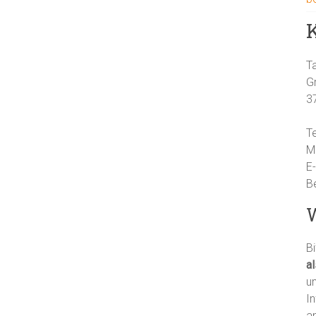
T
G
3
T
M
E
B
W
Bi
a
un
I
an