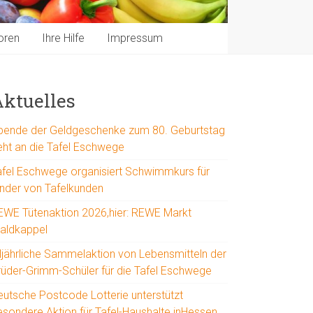
oren
Ihre Hilfe
Impressum
ktuelles
pende der Geldgeschenke zum 80. Geburtstag
eht an die Tafel Eschwege
afel Eschwege organisiert Schwimmkurs für
inder von Tafelkunden
EWE Tütenaktion 2026,hier: REWE Markt
aldkappel
lljährliche Sammelaktion von Lebensmitteln der
rüder-Grimm-Schüler für die Tafel Eschwege
eutsche Postcode Lotterie unterstützt
esondere Aktion für Tafel-Haushalte inHessen