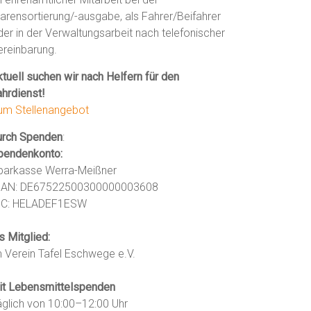
arensortierung/-ausgabe, als Fahrer/Beifahrer
der in der Verwaltungsarbeit nach telefonischer
ereinbarung.
tuell suchen wir nach Helfern für den
ahrdienst!
um Stellenangebot
urch Spenden
:
pendenkonto:
parkasse Werra-Meißner
BAN: DE67522500300000003608
IC: HELADEF1ESW
s Mitglied:
m Verein Tafel Eschwege e.V.
it Lebensmittelspenden
äglich von 10:00–12:00 Uhr