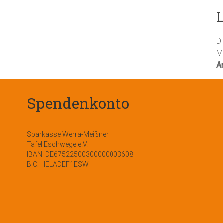
D
M
A
Spendenkonto
Sparkasse Werra-Meißner
Tafel Eschwege e.V.
IBAN: DE67522500300000003608
BIC: HELADEF1ESW