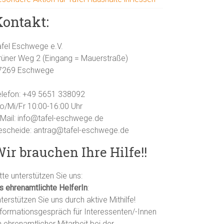
Kontakt:
afel Eschwege e.V.
rüner Weg 2 (Eingang = Mauerstraße)
7269 Eschwege
elefon: +49 5651 338092
o/Mi/Fr 10:00-16:00 Uhr
-Mail: info@tafel-eschwege.de
escheide: antrag@tafel-eschwege.de
ir brauchen Ihre Hilfe!!
tte unterstützen Sie uns:
ls ehrenamtlichte HelferIn
:
terstützen Sie uns durch aktive Mithilfe!
nformationsgespräch für Interessenten/-Innen
 ehrenamtlicher Mitarbeit bei der