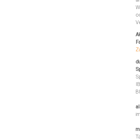
W
o
V
Ak
F
Z
d
S
S
I
B
al
i
m
T